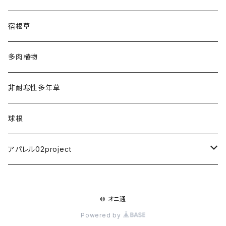
宿根草
多肉植物
非耐寒性多年草
球根
アパレル02project
Tシャツ
© オニ通
Powered by