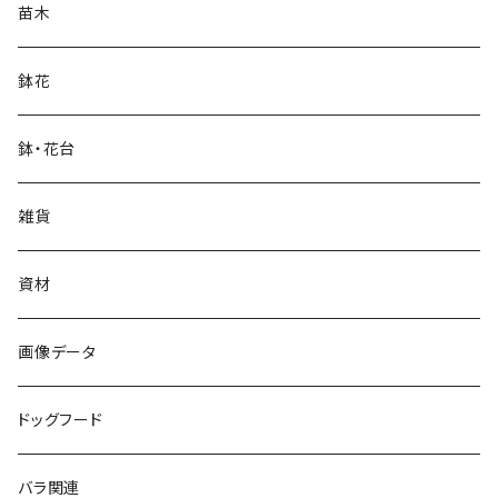
苗木
鉢花
鉢・花台
雑貨
資材
画像データ
ドッグフード
バラ関連