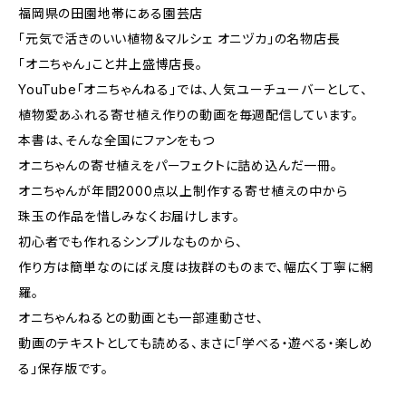
福岡県の田園地帯にある園芸店
「元気で活きのいい植物＆マルシェ オニヅカ」の名物店長
「オニちゃん」こと井上盛博店長。
YouTube「オニちゃんねる」では、人気ユーチューバーとして、
植物愛あふれる寄せ植え作りの動画を毎週配信しています。
本書は、そんな全国にファンをもつ
オニちゃんの寄せ植えをパーフェクトに詰め込んだ一冊。
オニちゃんが年間2000点以上制作する寄せ植えの中から
珠玉の作品を惜しみなくお届けします。
初心者でも作れるシンプルなものから、
作り方は簡単なのにばえ度は抜群のものまで、幅広く丁寧に網
羅。
オニちゃんねるとの動画とも一部連動させ、
動画のテキストとしても読める、まさに「学べる・遊べる・楽しめ
る」保存版です。