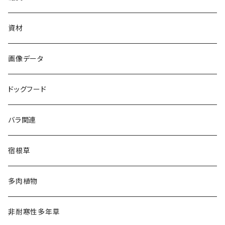
資材
画像データ
ドッグフード
バラ関連
宿根草
多肉植物
非耐寒性多年草