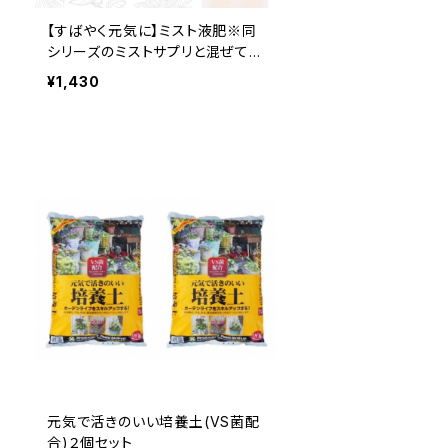
【すばやく元気に】ミスト液肥※同
シリーズのミストサプリと混ぜて使
用OK
¥1,430
元気で活きのいい培養土(VS菌配
合)２個セット