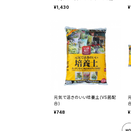
ぜて使用OK
O
¥1,430
¥
元気で活きのいい培養土(VS菌配
合)
¥748
¥