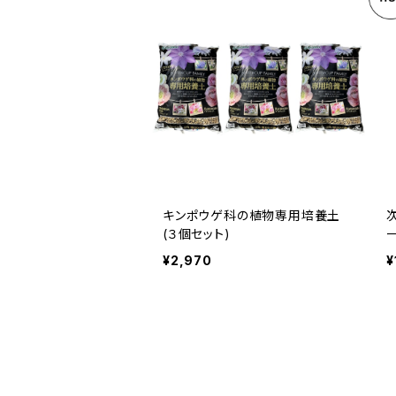
キンポウゲ科の植物専用培養土
(３個セット)
¥2,970
¥