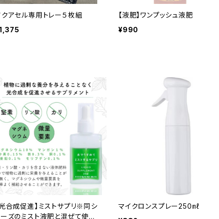
アクアセル専用トレー５枚組
【液肥】ワンプッシュ液肥
1,375
¥990
【光合成促進】ミストサプリ※同シ
マイクロンスプレー250㎖
リーズのミスト液肥と混ぜて使用