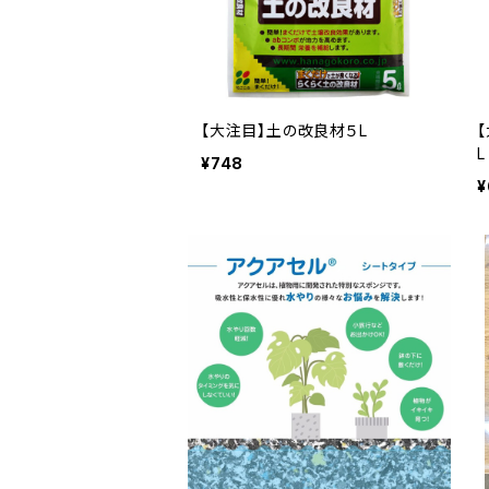
【大注目】土の改良材５L
L
¥748
¥