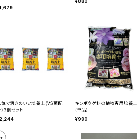
¥880
K
1,679
元気で活きのいい培養土(VS菌配
キンポウゲ科の植物専用培養土
合)３個セット
(単品)
2,244
¥990