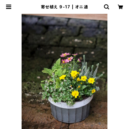
寄せ植え 9-17 | オニ通